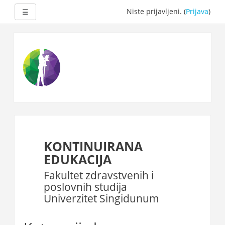
Proširi
Niste prijavljeni. (
Prijava
)
☰
Idi
na
glavni
sadržaj
KONTINUIRANA
EDUKACIJA
Fakultet zdravstvenih i
poslovnih studija
Univerzitet Singidunum